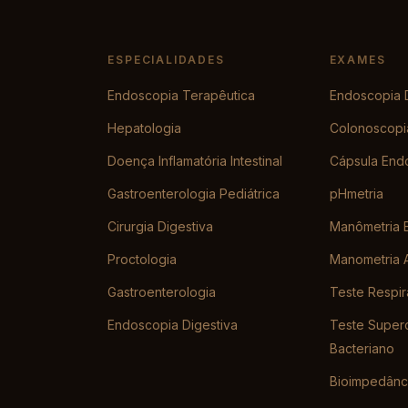
ESPECIALIDADES
EXAMES
Endoscopia Terapêutica
Endoscopia D
Hepatologia
Colonoscopi
Doença Inflamatória Intestinal
Cápsula End
Gastroenterologia Pediátrica
pHmetria
Cirurgia Digestiva
Manômetria 
Proctologia
Manometria A
Gastroenterologia
Teste Respir
Endoscopia Digestiva
Teste Super
Bacteriano
Bioimpedânc