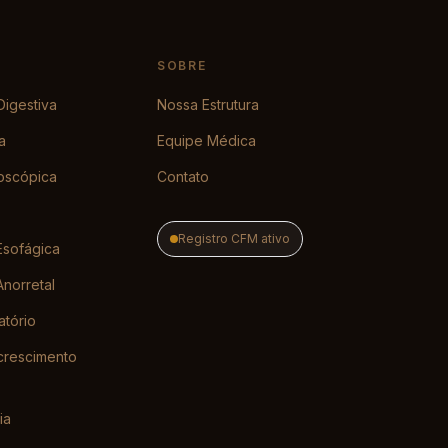
SOBRE
igestiva
Nossa Estrutura
a
Equipe Médica
oscópica
Contato
Registro CFM ativo
Esofágica
norretal
atório
crescimento
ia