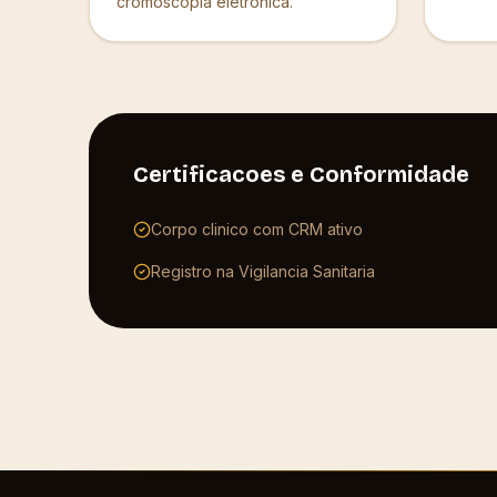
cromoscopia eletronica.
Certificacoes e Conformidade
Corpo clinico com CRM ativo
Registro na Vigilancia Sanitaria