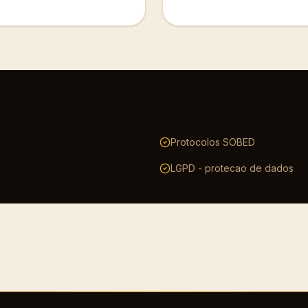
Protocolos SOBED
LGPD - protecao de dados